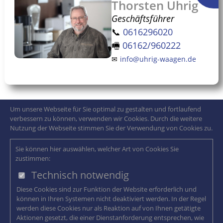
Thorsten Uhrig
Geschäftsführer
📞
0616296020
🖷
06162/960222
✉
info@uhrig-waagen.de
Um unsere Webseite für Sie optimal zu gestalten und fortlaufend
verbessern zu können, verwenden wir Cookies. Durch die weitere
Nutzung der Webseite stimmen Sie der Verwendung von Cookies zu.
Sie können hier auswählen, welcher Art von Cookies Sie
zustimmen:
Technisch notwendig
Diese Cookies sind zur Funktion der Website erforderlich und
können in Ihren Systemen nicht deaktiviert werden. In der Regel
werden diese Cookies nur als Reaktion auf von Ihnen getätigte
Aktionen gesetzt, die einer Dienstanforderung entsprechen, wie