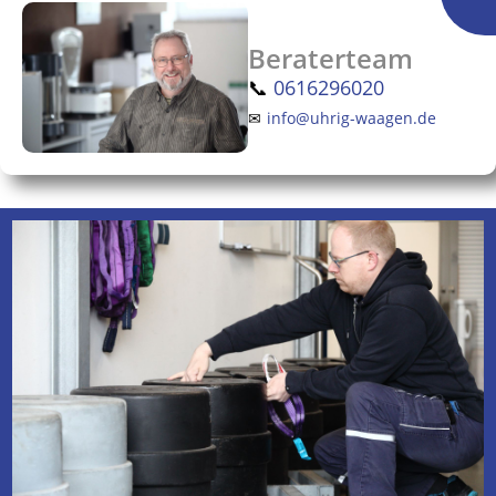
Beraterteam
📞
0616296020
✉
info@uhrig-waagen.de