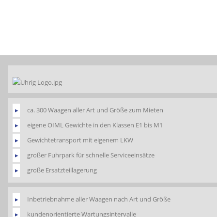
ca. 300 Waagen aller Art und Größe zum Mieten
eigene OIML Gewichte in den Klassen E1 bis M1
Gewichtetransport mit eigenem LKW
großer Fuhrpark für schnelle Serviceeinsätze
große Ersatzteillagerung
Inbetriebnahme aller Waagen nach Art und Größe
kundenorientierte Wartungsintervalle