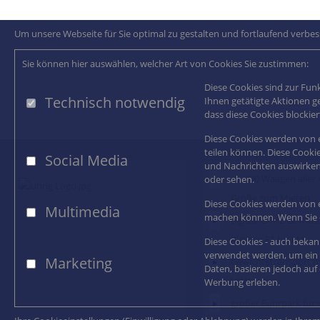
Um unsere Webseite für Sie optimal zu gestalten und fortlaufend verb
Sie können hier auswählen, welcher Art von Cookies Sie zustimmen:
Diese Cookies sind zur Fun
Technisch notwendig
Ihnen getätigte Aktionen g
dass diese Cookies blockie
Diese Cookies werden von e
teilen können. Diese Cookie
Social Media
und Nachrichten auswirken,
ca. 300 Waagen aller
oder sehen.
Größe zum Mieten
Diese Cookies werden von e
Multimedia
machen können. Wenn Sie di
eigene OIML Gewicht
Klassen E1 bis M1
Diese Cookies - auch beka
verwendet werden, um ein P
Marketing
Gewichtetransport m
Daten, basieren jedoch auf 
LKW
Werbung erleben.
großer Fuhrpark für 