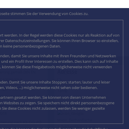
ebseite stimmen Sie der Verwendung von Cookies zu.
rt werden. In der Regel werden diese Cookies nur als Reaktion auf von
rer Datenschutzeinstellungen. Sie können Ihren Browser so einstellen,
hern keine personenbezogenen Daten.
wenden, damit Sie unsere Inhalte mit Ihren Freunden und Netzwerken
d ein Profil Ihrer Interessen zu erstellen. Dies kann sich auf Inhalte
n, können Sie diese Freigabetools möglicherweise nicht verwenden
Adresse
rierung gemäß DIN EN
C 17025:2018
en. Damit Sie unsere Inhalte Stoppen; starten; lauter und leiser
n, Videos, ...) möglicherweise nicht sehen oder bedienen.
eigene elektronische
ttelsoftware
epartnern gesetzt werden. Sie können von diesen Unternehmen
Reinhard Müller Ring 16 - 20
en Websites zu zeigen. Sie speichern nicht direkt personenbezogene
izierung gemäß DIN EN ISO
64853 Otzberg-Lengfeld
 Sie diese Cookies nicht zulassen, werden Sie weniger gezielte
2018
izierung nach IQ, OQ, PQ