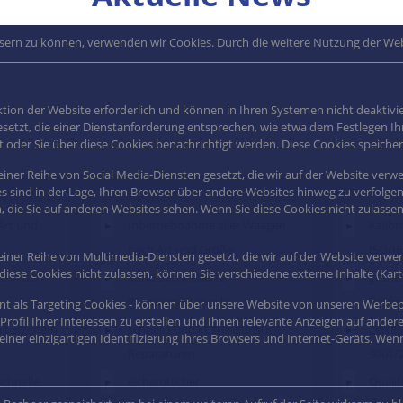
essern zu können, verwenden wir Cookies. Durch die weitere Nutzung der W
ktion der Website erforderlich und können in Ihren Systemen nicht deaktivie
esetzt, die einer Dienstanforderung entsprechen, wie etwa dem Festlegen Ih
rt oder Sie über diese Cookies benachrichtigt werden. Diese Cookies speic
iner Reihe von Social Media-Diensten gesetzt, die wir auf der Website ver
s sind in der Lage, Ihren Browser über andere Websites hinweg zu verfolgen un
 die Sie auf anderen Websites sehen. Wenn Sie diese Cookies nicht zulasse
 Art und
Inbetriebnahme aller Waagen
Kalib
nach Art und Größe
ISO/IE
iner Reihe von Multimedia-Diensten gesetzt, die wir auf der Website verwend
ese Cookies nicht zulassen, können Sie verschiedene externe Inhalte (Karte
e in den
kundenorientierte
große 
Wartungsintervalle
Prüfmi
nnt als Targeting Cookies - können über unsere Website von unseren Werb
rofil Ihrer Interessen zu erstellen und Ihnen relevante Anzeigen auf ander
it eigenem
schnelle und kostengünstige
Zertif
einer einzigartigen Identifizierung Ihres Browsers und Internet-Geräts. Wenn
Reparaturen
9001/
schnelle
eichamtlicher
Qualif